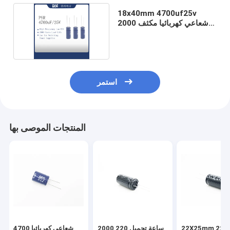
18x40mm 4700uf25v
شعاعي كهربائيا مكثف 2000
ساعة تحميل
استمر
المنتجات الموصى بها
22X25mm 220 فائق
2000 ساعة تحميل 220
شعاعي كهربائيا 4700