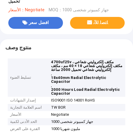
تحميل
MOQ：1000 جهاز كمبيوتر شخصى
الأسعار：Negotiate
ﺎﺘﺼﻟ ﺍﻶﻧ
افضل سعر
منتوج وصف
4700uf25v مكثف إلكتروليتي شعاعي ،
مكثف إلكتروليتي شعاعي 18 × 40 مم ، مكثف
إلكتروليتي شعاعي تحميل 2000 ساعة
,
تسليط الضوء
18x40mm Radial Electrolytic
Capacitor
,
2000 Hours Load Radial Electrolytic
Capacitor
ISO9001 ISO 14001 RoHS
إصدار الشهادات
TW BOR
اسم العلامة التجارية
Negotiate
الأسعار
1000 جهاز كمبيوتر شخصى
الحد الأدنى لكمية
1000 مليون شهريا
القدرة على العرض