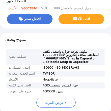
السعة الكبير
MOQ：1000 جهاز كمبيوتر شخصى
الأسعار：Negotiate
ﺎﺘﺼﻟ ﺍﻶﻧ
افضل سعر
منتوج وصف
مكثف بدرجة حرارة واسعة ، مكثف
10000UF100V المفاجئة ، مكثف إلكتروني
تسليط الضوء
,
,
10000UF100V Snap In Capacitor
Electronic Snap In Capacitor
ISO9001 ISO 14001 RoHS
إصدار الشهادات
TW BOR
اسم العلامة التجارية
Negotiate
الأسعار
1000 جهاز كمبيوتر شخصى
الحد الأدنى لكمية
1000000 شهريا
القدرة على العرض
عرض المزيد