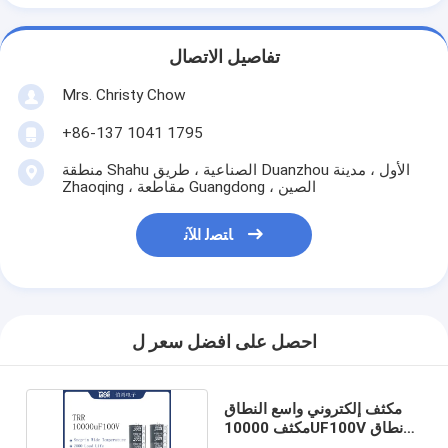
تفاصيل الاتصال
Mrs. Christy Chow
+86-137 1041 1795
منطقة Shahu الصناعية ، طريق Duanzhou الأول ، مدينة
Zhaoqing ، مقاطعة Guangdong ، الصين
ﺎﺘﺼﻟ ﺍﻶﻧ
احصل على افضل سعر ل
مكثف إلكتروني واسع النطاق
مكثف 10000UF100V نطاق
السعة الكبير