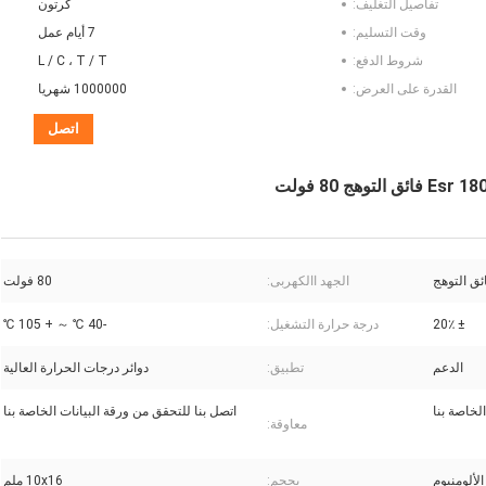
تفاصيل التغليف:
كرتون
وقت التسليم:
7 أيام عمل
شروط الدفع:
L / C ، T / T
القدرة على العرض:
1000000 شهريا
اتصل
الجهد االكهربى:
80 فولت
± 20٪
درجة حرارة التشغيل:
-40 ℃ ～ + 105 ℃
الدعم
تطبيق:
دوائر درجات الحرارة العالية
لخاصة بنا
اتصل بنا للتحقق من ورقة البيانات الخاصة بنا
معاوقة:
الألومنيوم
بحجم:
10x16 ملم