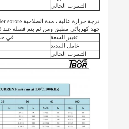
التسرب الحالي
جهد كهربائي مطبق ومن ثم يتم فصله عند 25 مكثفًا.يجب أن تفي بحدود التدفق
تغيير السعة
في حدود 士 20٪ من القيمة 
عامل التبديد
التسرب الحالي