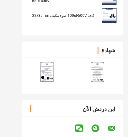
68UF400V
100uF500V LED ضوء مكثف 22x35mm
شهادة
ابن دردش الآن