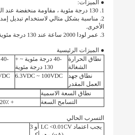
● الميزات:
1. 130 درجة مئوية ، مقاومة منخفضة عند التردد العالي.
2. مناسبة بشكل مثالي لاستخدام تبديل إمدا
الأخرى.
3. عمر لودا 2000 ساعة عند 130 درجة مئوية المواصفات البند
● الميزات الرئيسية
نطاق الحرارة
-40 درجة مئوية ~ +
-
الشغالة
130 درجة مئوية
نطاق جهد
6.3VDC ~ 100VDC
0VDC
العمل المقدر
نطاق السعة الاسمية
التسامح السعة
+ 20٪ (م (+ 25 درجة مئوية ، 100/120 هرتز)
التسرب الحالي
يجب اعتماد LC <0.01CV أو 3
(uA) وهو أكبر