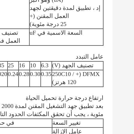
إد ، تطبيق لمدة دقيقتين لجهد
العمل المقنن (+
25 درجة مئوية)
السعة الاسمية في uF
تصنيف 
العمل في
عامل التبدد
تصنيف الجهد (V)
6.3
10
16
25
35
020
0.24
0.28
0.30
0.35
DFMX (+ 250C10 /
120 هرتز)
ارتفاع درجة حرارة تحميل الحياة
مئوية ، يجب أن تحقق المكثفات الحدود التال
تغيير السعة
في حدود 土 20٪ من القيمة 
عامل الإزالة