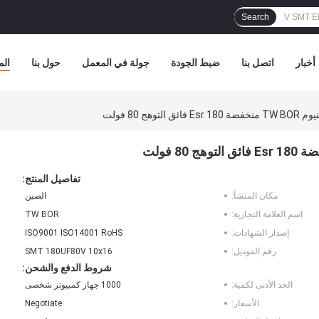
Search
أخبار
اتصل بنا
ضبط الجودة
جولة في المعمل
حول بنا
الم
هج 80 فولت
تفاصيل المنتج:
مكان المنشأ:
الصين
اسم العلامة التجارية:
TW BOR
إصدار الشهادات:
ISO9001 ISO14001 RoHS
رقم الموديل:
SMT 180UF80V 10x16
شروط الدفع والشحن:
الحد الأدنى لكمية:
1000 جهاز كمبيوتر شخصى
الأسعار:
Negotiate