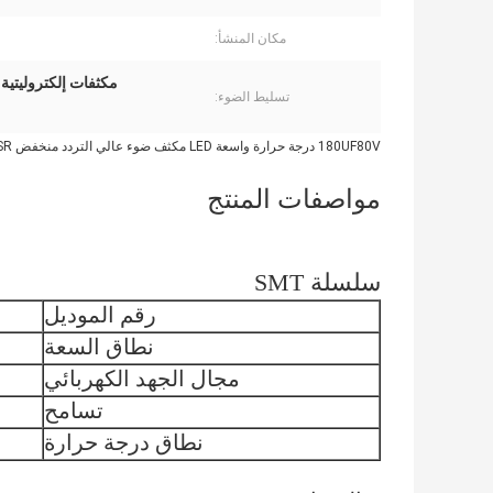
مكان المنشأ:
مكثفات إلكتروليتية من الألو
تسليط الضوء:
180UF80V درجة حرارة واسعة LED مكثف ضوء عالي التردد منخفض ESR مكثف
مواصفات المنتج
سلسلة SMT
رقم الموديل
نطاق السعة
مجال الجهد الكهربائي
تسامح
نطاق درجة حرارة