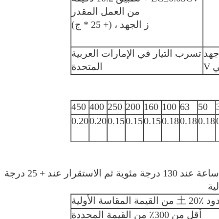
من العمل المقدر
ز الجهد ، (+ 25 * ج)
جهد
تسرب التيار في الإمارات العربية
 V
المتحدة
450
400
250
200
160
100
63
50
0.20
0.20
0.15
0.15
0.15
0.18
0.18
0.18
بعد تطبيق جهد التشغيل المقنن لمدة 2000 ساعة عند 130 درجة مئوية ثم الاستقرار عند + 25 درجة
ية
المقاسة الأولية
أقل من 300٪ من القيمة المحددة