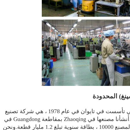
ينغ) المحدودة
التي تأسست في تايوان في عام 1978 ، هي شركة تصنيع
وبائع محترفون لمكثفات الألومنيوم كهربائيا.أنشأنا مصنعها في Zhaoqing بمقاطعة Guangdong في
عام 1988. تبلغ مساحة الأرض التي يشغلها المصنع 10000 ، بطاقة سنوية تبلغ 1.2 مليار قطعة.ونحن