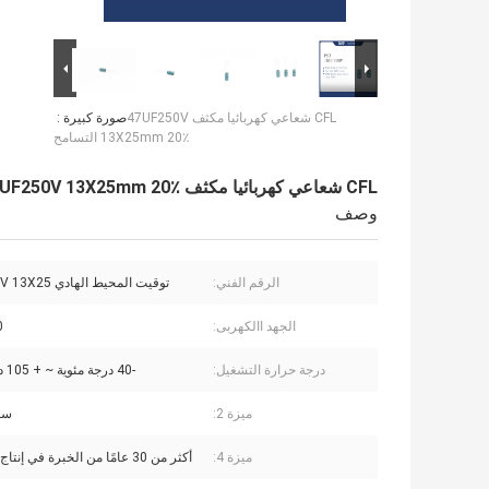
CFL شعاعي كهربائيا مكثف 47UF250V
صورة كبيرة :
13X25mm 20٪ التسامح
CFL شعاعي كهربائيا مكثف 47UF250V 13X25mm 20٪ التسامح
وصف
الرقم الفني:
توقيت المحيط الهادي 47UF250V 13X25
الجهد االكهربى:
50
درجة حرارة التشغيل:
-40 درجة مئوية ~ + 105 درجة مئوية
ميزة 2:
سع
ميزة 4:
أكثر من 30 عامًا من الخبرة في إنتاج المكثفات