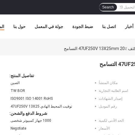
Search
أخبار
اتصل بنا
ضبط الجودة
جولة في المعمل
حول بنا
الم
تفاصيل المنتج:
مكان المنشأ:
الصين
اسم العلامة التجارية:
TW BOR
إصدار الشهادات:
ISO9001 ISO 14001 RoHS
رقم الموديل:
توقيت المحيط الهادي 47UF250V 13X25
شروط الدفع والشحن:
الحد الأدنى لكمية:
1000 جهاز كمبيوتر شخصى
الأسعار:
Negotiate