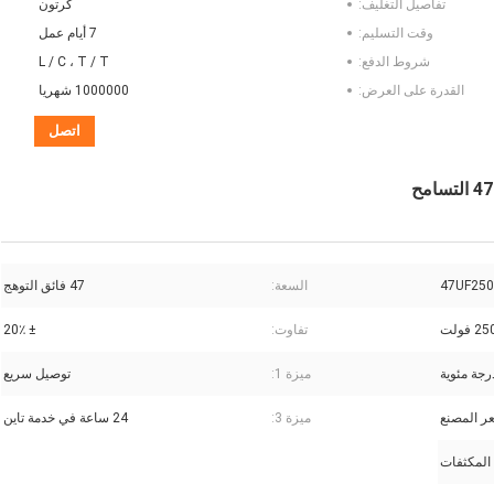
تفاصيل التغليف:
كرتون
وقت التسليم:
7 أيام عمل
شروط الدفع:
L / C ، T / T
القدرة على العرض:
1000000 شهريا
اتصل
السعة:
47 فائق التوهج
2 فولت
تفاوت:
± 20٪
ميزة 1:
توصيل سريع
ر المصنع
ميزة 3:
24 ساعة في خدمة تاين