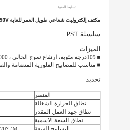
تسليط الضوء:
مكثف إلكتروليت شعاعي طويل العمر للغاية 47UF250V مقاس 13X25 CFL مكثف
سلسلة PST
الميزات
■ 105
درجة مئوية
، ارتفاع تموج الحالي ، 8000-10000 ساعة حياة طويلة للغاية.
■ مناسب للمصابيح الفلورية المتضامة والصاب
تحديد
العنصر
نطاق الحرارة الشغالة
نطاق جهد العمل المقدر
نطاق السعة الاسمية
التسامح السعة
土 20٪ (M (+ 25 درجة مئوية ، 20