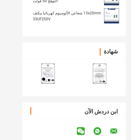
التوهج 50 فولت
13x20mm شعاعي الألومنيوم كهربائيا مكثف
33UF250V
شهادة
ابن دردش الآن