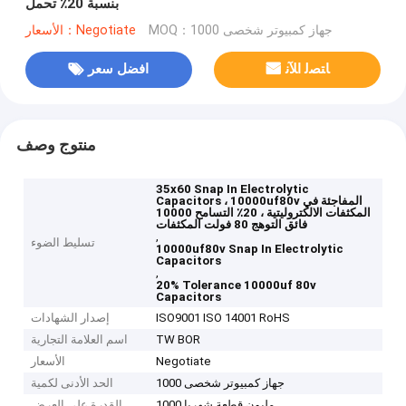
بنسبة 20٪ تحمل
MOQ：1000 جهاز كمبيوتر شخصى
الأسعار：Negotiate
ﺎﺘﺼﻟ ﺍﻶﻧ
افضل سعر
منتوج وصف
35x60 Snap In Electrolytic
Capacitors ، 10000uf80v المفاجئة في
المكثفات الالكتروليتية ، 20٪ التسامح 10000
فائق التوهج 80 فولت المكثفات
,
تسليط الضوء
10000uf80v Snap In Electrolytic
Capacitors
,
20% Tolerance 10000uf 80v
Capacitors
ISO9001 ISO 14001 RoHS
إصدار الشهادات
TW BOR
اسم العلامة التجارية
Negotiate
الأسعار
1000 جهاز كمبيوتر شخصى
الحد الأدنى لكمية
1000 مليون قطعة شهريا
القدرة على العرض